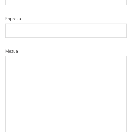
Enpresa
Mezua